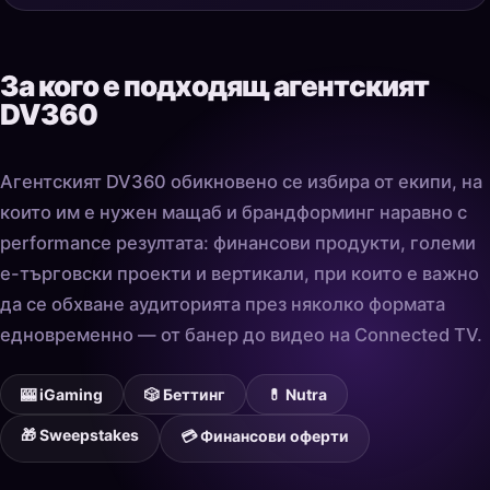
За кого е подходящ агентският
DV360
Агентският DV360 обикновено се избира от екипи, на
които им е нужен мащаб и брандформинг наравно с
performance резултата: финансови продукти, големи
е-търговски проекти и вертикали, при които е важно
да се обхване аудиторията през няколко формата
едновременно — от банер до видео на Connected TV.
🎰 iGaming
🎲 Беттинг
💊 Nutra
🎁 Sweepstakes
💳 Финансови оферти