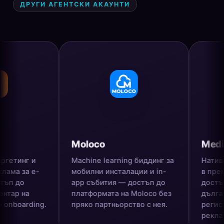
ДРУГИ АГЕНТСКИ АКАУНТИ
Moloco
MediaGo
г и
Machine learning биддинг за
Нативни рек
а е-
мобилни инсталации и in-
в премиум п
app събития — достъп до
достъп до Me
а
платформата на Moloco без
дълга дирек
rding.
пряко партньорство с нея.
регистрация 
рекламодате