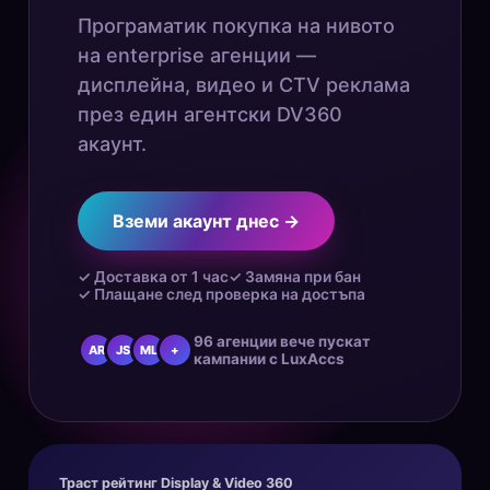
Програматик покупка на нивото
на enterprise агенции —
дисплейна, видео и CTV реклама
през един агентски DV360
акаунт.
Вземи акаунт днес →
✓ Доставка от 1 час
✓ Замяна при бан
✓ Плащане след проверка на достъпа
96 агенции вече пускат
AR
JS
ML
+
кампании с LuxAccs
Траст рейтинг Display & Video 360