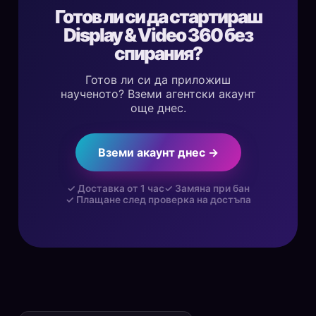
Готов ли си да стартираш
Display & Video 360 без
спирания?
Готов ли си да приложиш
наученото? Вземи агентски акаунт
още днес.
Вземи акаунт днес →
✓ Доставка от 1 час
✓ Замяна при бан
✓ Плащане след проверка на достъпа