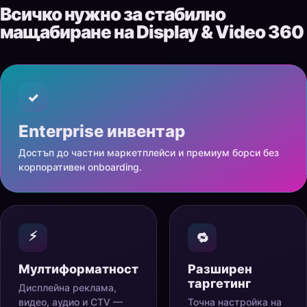
Всичко нужно за стабилно
мащабиране на Display & Video 360
✓
Enterprise инвентар
Достъп до частни маркетплейси и премиум борси без
корпоративен onboarding.
⚡
🔁
Мултиформатност
Разширен
таргетинг
Дисплейна реклама,
видео, аудио и CTV —
Точна настройка на