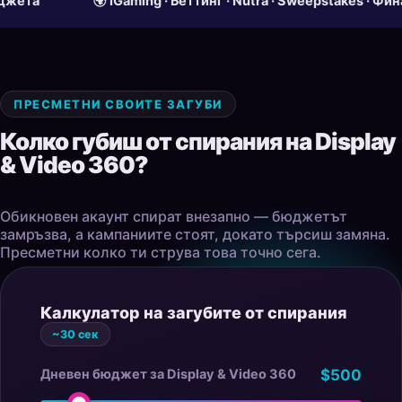
🌍 iGaming · Беттинг · Nutra · Sweepstakes · Финансови
ПРЕСМЕТНИ СВОИТЕ ЗАГУБИ
Колко губиш от спирания на Display
& Video 360?
Обикновен акаунт спират внезапно — бюджетът
замръзва, а кампаниите стоят, докато търсиш замяна.
Пресметни колко ти струва това точно сега.
Калкулатор на загубите от спирания
~30 сек
Дневен бюджет за Display & Video 360
$500