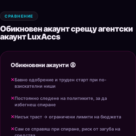
СРАВНЕНИЕ
Обикновен акаунт срещу агентски
акаунт LuxAccs
Обикновени акаунти 😩
✕
Бавно одобрение и труден старт при по-
взискателни ниши
✕
Постоянно следене на политиките, за да
избегнеш спиране
✕
Нисък траст → ограничени лимити на бюджета
✕
Сам се справяш при спиране, риск от загуба на
средства