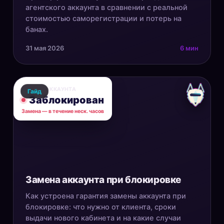
агентского аккаунта в сравнении с реальной
стоимостью саморегистрации и потерь на
банах.
31 мая 2026
6 мин
СТАТУС АККАУНТА
Гайд
Заблокирован
Замена — в течение неск. часов
Замена аккаунта при блокировке
Как устроена гарантия замены аккаунта при
блокировке: что нужно от клиента, сроки
выдачи нового кабинета и на какие случаи