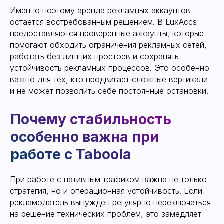
Именно поэтому аренда рекламных аккаунтов
Уже сегодня работайте в новых
остается востребованным решением. В LuxAccs
надежных кабинетах, забыв про
баны и ограничения.
предоставляются проверенные аккаунты, которые
помогают обходить ограничения рекламных сетей,
Оставьте свой контакт, менеджер
свяжется с вами для выдачи
работать без лишних простоев и сохранять
кабинета или консультации по
устойчивость рекламных процессов. Это особенно
нашему сервису
важно для тех, кто продвигает сложные вертикали
и не может позволить себе постоянные остановки.
ОТПРАВИТЬ КОНТАКТ
При работе с нативным трафиком важна не только
стратегия, но и операционная устойчивость. Если
рекламодатель вынужден регулярно переключаться
на решение технических проблем, это замедляет