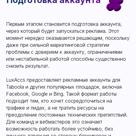
Оптимизация и
тестирование
Первым этапом становится подготовка аккаунта,
через который будет запускаться реклама. Этот
момент нередко оказывается решающим, поскольку
даже при сильной маркетинговой стратегии
проблемы с доверием к аккаунту, ограничениями
или нестабильной работой способны существенно
снизить результат.
LuxAccs предоставляет рекламные аккаунты для
Taboola и других популярных площадок, включая
Facebook, Google и Bing. Такой формат работы
подходит тем, кто хочет сосредоточиться на
трафике и лидах, а не тратить ресурсы на
преодоление постоянных технических препятствий.
Для команд и вебмастеров это означает
возможность работать более устойчиво, без
Получить аккаунт
лишнего давления со стороны блокировок и