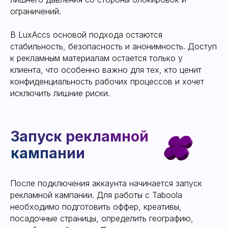
ограничений.
Уже сегодня работайте в новых
надежных кабинетах, забыв про
В LuxAccs основой подхода остаются
баны и ограничения.
стабильность, безопасность и анонимность. Доступ
Оставьте свой контакт, менеджер
к рекламным материалам остается только у
свяжется с вами для выдачи
кабинета или консультации по
клиента, что особенно важно для тех, кто ценит
нашему сервису
конфиденциальность рабочих процессов и хочет
исключить лишние риски.
ОТПРАВИТЬ КОНТАКТ
После подключения аккаунта начинается запуск
рекламной кампании. Для работы с Taboola
необходимо подготовить оффер, креативы,
посадочные страницы, определить географию,