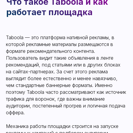
Taboola — это платформа нативной рекламы, в
которой рекламные материалы размещаются в
формате рекомендательного контента.
Подпишись на нас в telegram,
Пользователь видит такие объявления в ленте
чтобы быть в курсе свежих
обновлений
рекомендаций, под статьями или в других блоках
на сайтах-партнерах. За счет этого реклама
ПОДПИСАТЬСЯ
выглядит более естественно и менее навязчиво,
чем стандартные баннерные форматы. Именно
поэтому Taboola часто рассматривают как источник
трафика для воронок, где важны внимание
аудитории, постепенный прогрев и логичная подача
Кому подходит
оффера.
реклама в Taboola
Механика работы площадки строится на запуске