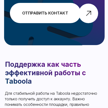
Политика возврата денежных средств
Разница аккаунтов
Этапы работы
Отзывы
О компании
Кто такие LuxAccs
Информационные статьи
Статьи
LUXACCS
Все права защищены
Разработка сайта
info@luxaccs.com
Для стабильной работы на Taboola недостаточно
только получить доступ к аккаунту. Важно
понимать особенности площадки, правильно