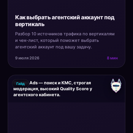
Как выбрать агентский аккаунт под
вертикаль
Разбор 10 источников трафика по вертикалям
и чек-лист, который поможет выбрать
агентский аккаунт под вашу задачу.
9 июля 2026
8 мин
Google Ads — поиск и КМС, строгая
Гайд
модерация, высокий Quality Score у
агентского кабинета.