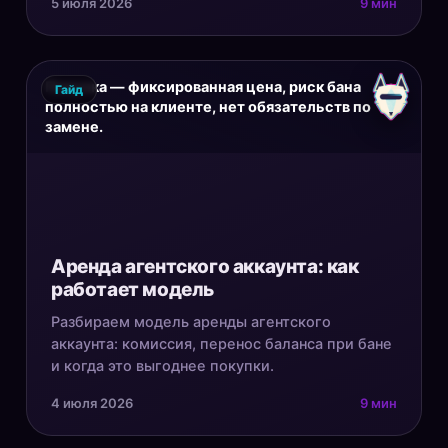
5 июля 2026
9 мин
Покупка — фиксированная цена, риск бана
Гайд
полностью на клиенте, нет обязательств по
замене.
Аренда агентского аккаунта: как
работает модель
Разбираем модель аренды агентского
аккаунта: комиссия, перенос баланса при бане
и когда это выгоднее покупки.
4 июля 2026
9 мин