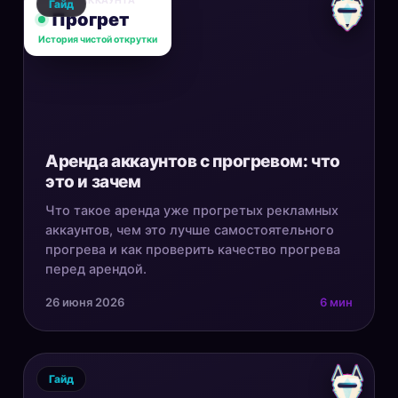
СТАТУС АККАУНТА
Гайд
Прогрет
История чистой открутки
Аренда аккаунтов с прогревом: что
это и зачем
Что такое аренда уже прогретых рекламных
аккаунтов, чем это лучше самостоятельного
прогрева и как проверить качество прогрева
перед арендой.
26 июня 2026
6 мин
Гайд