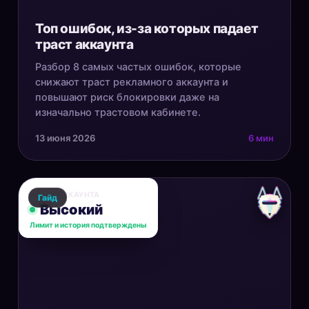
Топ ошибок, из-за которых падает
траст аккаунта
Разбор 8 самых частых ошибок, которые
снижают траст рекламного аккаунта и
повышают риск блокировки даже на
изначально трастовом кабинете.
13 июня 2026
6 мин
ТРАСТ АККАУНТА
Гайд
Высокий
Лимит и история подтверждены