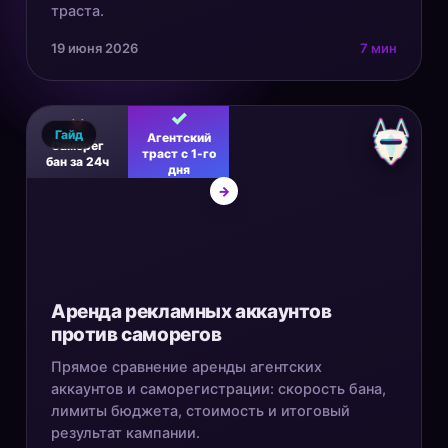
траста.
19 июня 2026
7 мин
✓
✕
Гайд
Агентский
Саморег
траст с 1-го
бан за 24ч
дня
→
Аренда рекламных аккаунтов
против саморегов
Прямое сравнение аренды агентских
аккаунтов и саморегистрации: скорость бана,
лимиты бюджета, стоимость и итоговый
результат кампании.