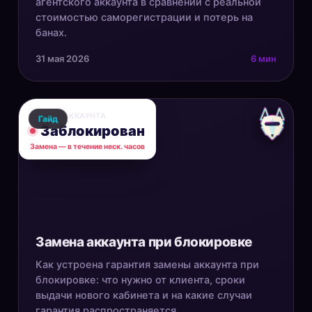
агентского аккаунта в сравнении с реальной
стоимостью саморегистрации и потерь на
банах.
31 мая 2026
6 мин
СТАТУС АККАУНТА
Гайд
Заблокирован
Замена — в течение неск. часов
Замена аккаунта при блокировке
Как устроена гарантия замены аккаунта при
блокировке: что нужно от клиента, сроки
выдачи нового кабинета и на какие случаи
гарантия распространяется.