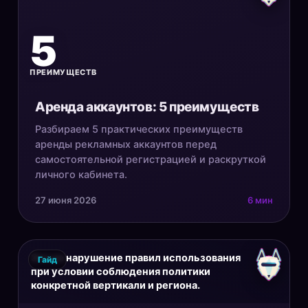
5
ПРЕИМУЩЕСТВ
Аренда аккаунтов: 5 преимуществ
Разбираем 5 практических преимуществ
аренды рекламных аккаунтов перед
самостоятельной регистрацией и раскруткой
личного кабинета.
27 июня 2026
6 мин
Это не нарушение правил использования
Гайд
при условии соблюдения политики
конкретной вертикали и региона.