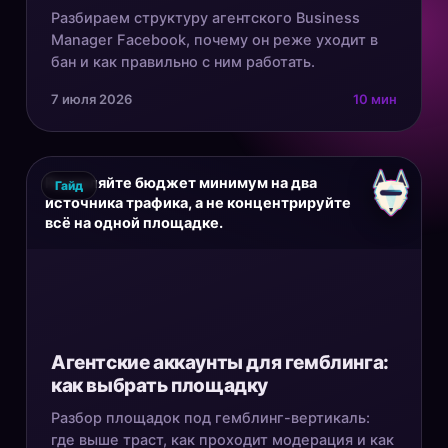
Разбираем структуру агентского Business
Manager Facebook, почему он реже уходит в
бан и как правильно с ним работать.
7 июля 2026
10 мин
Разделяйте бюджет минимум на два
Гайд
источника трафика, а не концентрируйте
всё на одной площадке.
Агентские аккаунты для гемблинга:
как выбрать площадку
Разбор площадок под гемблинг-вертикаль:
где выше траст, как проходит модерация и как