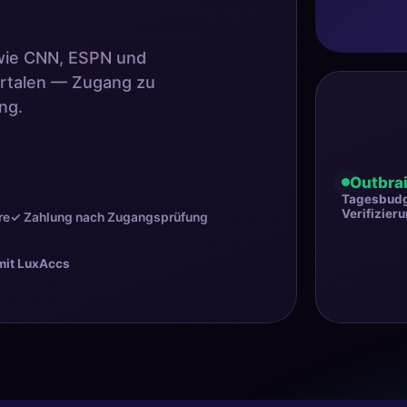
wie CNN, ESPN und
rtalen — Zugang zu
ng.
Outbrai
Tagesbud
Verifizier
re
✓ Zahlung nach Zugangsprüfung
 mit LuxAccs