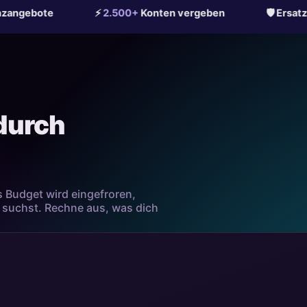
⚡
2.500+
Konten vergeben
🛡 Ersatz bei Sperre i
 durch
s Budget wird eingefroren,
 suchst. Rechne aus, was dich