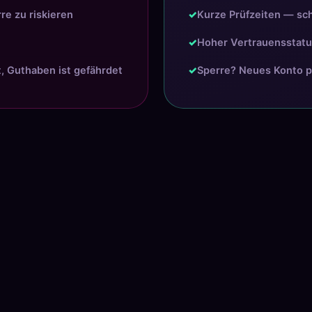
re zu riskieren
✓
Kurze Prüfzeiten — sch
✓
Hoher Vertrauensstatu
lt, Guthaben ist gefährdet
✓
Sperre? Neues Konto p
ioniere der nat