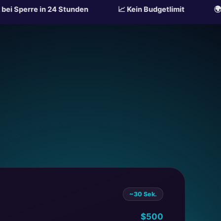
n 24 Stunden
📈 Kein Budgetlimit
🌍 iGaming · Be
~30 Sek.
$500