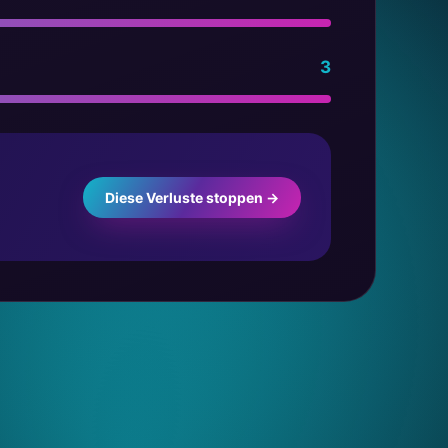
3
Diese Verluste stoppen →