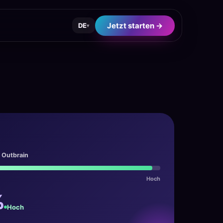
Jetzt starten →
DE
▾
 Outbrain
Hoch
%
Hoch