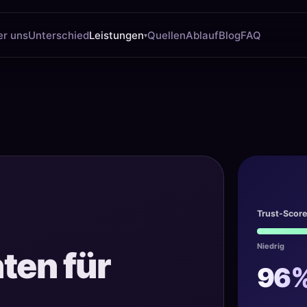
er uns
Unterschied
Leistungen
Quellen
Ablauf
Blog
FAQ
▾
Trust-Score
Niedrig
ten für
96