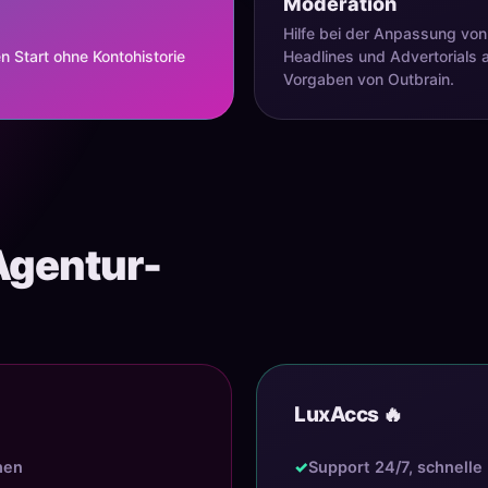
Moderation
Hilfe bei der Anpassung von
 Start ohne Kontohistorie
Headlines und Advertorials 
Vorgaben von Outbrain.
Agentur-
LuxAccs 🔥
hen
✓
Support 24/7, schnelle