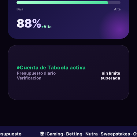
Baja
Alta
88%
Alta
Cuenta de Taboola activa
Presupuesto diario
sin límite
Verificación
superada
o
🌍 iGaming · Betting · Nutra · Sweepstakes · Ofertas fi