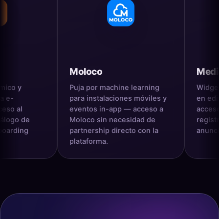
Moloco
MediaGo
Puja por machine learning
Widgets de pub
para instalaciones móviles y
en editores 
eventos in-app — acceso a
acceso a Medi
e
Moloco sin necesidad de
registro direc
g
partnership directo con la
anunciante.
plataforma.