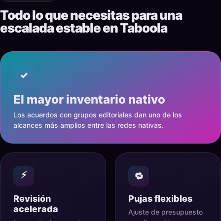
Todo lo que necesitas para una
escalada estable en Taboola
✓
El mayor inventario nativo
Los acuerdos con grupos editoriales dan uno de los
alcances más amplios entre las redes nativas.
⚡
🔁
Revisión
Pujas flexibles
acelerada
Ajuste de presupuesto