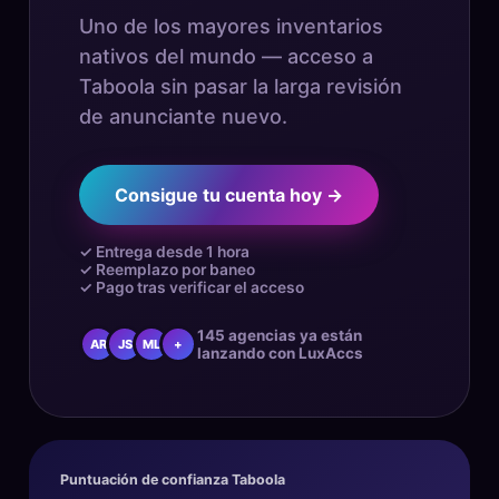
Uno de los mayores inventarios
nativos del mundo — acceso a
Taboola sin pasar la larga revisión
de anunciante nuevo.
Consigue tu cuenta hoy →
✓ Entrega desde 1 hora
✓ Reemplazo por baneo
✓ Pago tras verificar el acceso
145 agencias ya están
AR
JS
ML
+
lanzando con LuxAccs
Puntuación de confianza Taboola