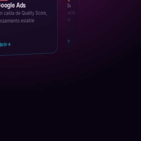
ogle Ads
Criteo
Retargeting dinámico a
caída de Quality Score,
escala
zamiento estable
→
→
→
Abrir
→
ir