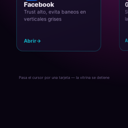
Facebook
Go
Sin 
Trust alto, evita baneos en
lan
verticales grises
→
→
Abr
Abrir
→
Pasa el cursor por una tarjeta — la vitrina se detiene