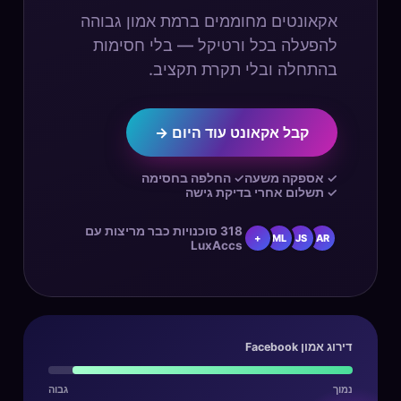
אקאונטים מחוממים ברמת אמון גבוהה
להפעלה בכל ורטיקל — בלי חסימות
בהתחלה ובלי תקרת תקציב.
קבל אקאונט עוד היום →
✓ אספקה משעה
✓ החלפה בחסימה
✓ תשלום אחרי בדיקת גישה
318 סוכנויות כבר מריצות עם
+
ML
JS
AR
LuxAccs
דירוג אמון Facebook
נמוך
גבוה