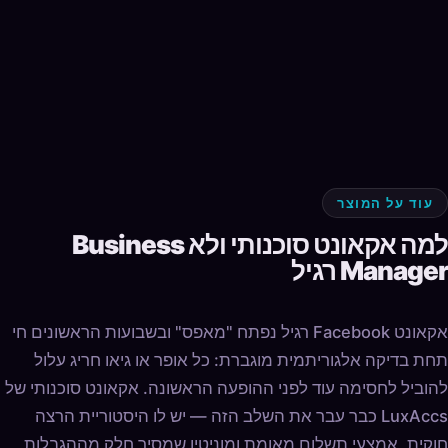
עוד על המוצר
למה אקאונט סוכנותי ולא Business
Manager רגיל
אקאונט Facebook רגיל נפתח "מאפס" ובשבועות הראשונים חי
תחת בדיקה אלגוריתמית מוגברת: כל אופר או גיאו חריג עלול
להוביל לחסימה עוד לפני ההופעה הראשונה. אקאונט סוכנותי של
LuxAccs כבר עבר את השלב הזה — יש לו היסטוריית הרצה
חוקית, אמצעי תשלום מאומת ומוניטין שמסיר חלק מההגבלות