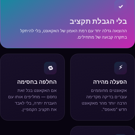
✓
בלי הגבלת תקציב
ההוצאה גדלה יחד עם רמת האמון של האקאונט, בלי להיתקל
בתקרה קבועה של מתחילים.
⚡
🔁
הפעלה מהירה
החלפה בחסימה
אקאונטים מחוממים
אם האקאונט בכל זאת
עוברים בדיקה מקדימה
נחסם — מחליפים אותו עם
הרבה יותר מהר מאקאונט
העברת יתרה, בלי לאבד
חדש "מאפס".
את תקציב הקמפיין.