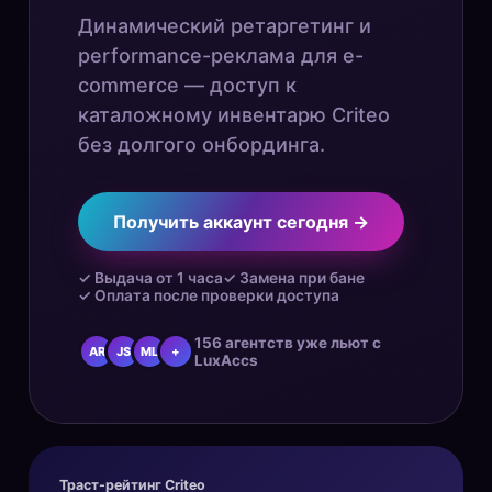
Динамический ретаргетинг и
performance-реклама для e-
commerce — доступ к
каталожному инвентарю Criteo
без долгого онбординга.
Получить аккаунт сегодня →
✓ Выдача от 1 часа
✓ Замена при бане
✓ Оплата после проверки доступа
156 агентств уже льют с
AR
JS
ML
+
LuxAccs
Траст-рейтинг Criteo