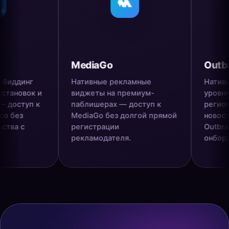
MediaGo
Outbrain
инг
Нативные рекламные
Нативная рек
вок и
виджеты на премиум-
уровня CNN,
уп к
паблишерах — доступ к
региональны
MediaGo без долгой прямой
новостей — 
регистрации
Outbrain без
рекламодателя.
онбординга.