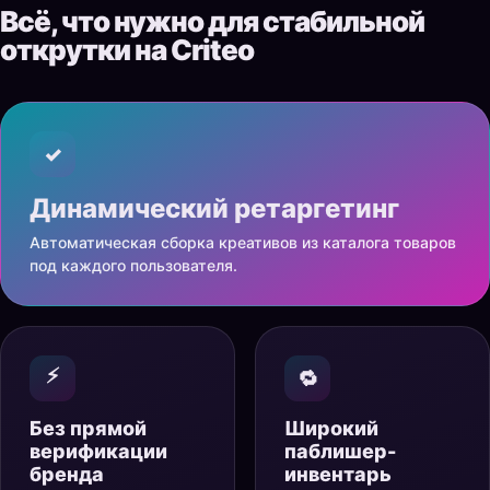
Всё, что нужно для стабильной
открутки на Criteo
✓
Динамический ретаргетинг
Автоматическая сборка креативов из каталога товаров
под каждого пользователя.
⚡
🔁
Без прямой
Широкий
верификации
паблишер-
бренда
инвентарь