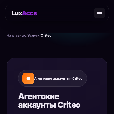
Lux
Accs
На главную
/
Услуги
/
Criteo
Агентские аккаунты · Criteo
Агентские
аккаунты Criteo