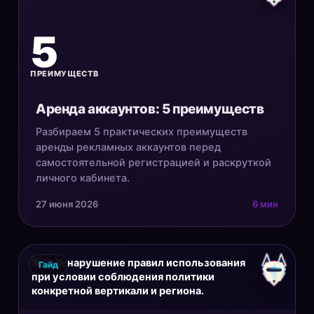
5
ПРЕИМУЩЕСТВ
Аренда аккаунтов: 5 преимуществ
Разбираем 5 практических преимуществ
аренды рекламных аккаунтов перед
самостоятельной регистрацией и раскруткой
личного кабинета.
27 июня 2026
6 мин
Это не нарушение правил использования
Гайд
при условии соблюдения политики
конкретной вертикали и региона.