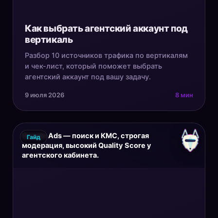
Как выбрать агентский аккаунт под
вертикаль
Разбор 10 источников трафика по вертикалям
и чек-лист, который поможет выбрать
агентский аккаунт под вашу задачу.
9 июля 2026
8 мин
Google Ads — поиск и КМС, строгая
Гайд
модерация, высокий Quality Score у
агентского кабинета.