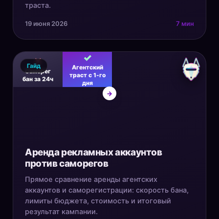
траста.
19 июня 2026
7 мин
✓
✕
Гайд
Агентский
Саморег
траст с 1-го
бан за 24ч
дня
→
Аренда рекламных аккаунтов
против саморегов
Прямое сравнение аренды агентских
аккаунтов и саморегистрации: скорость бана,
лимиты бюджета, стоимость и итоговый
результат кампании.