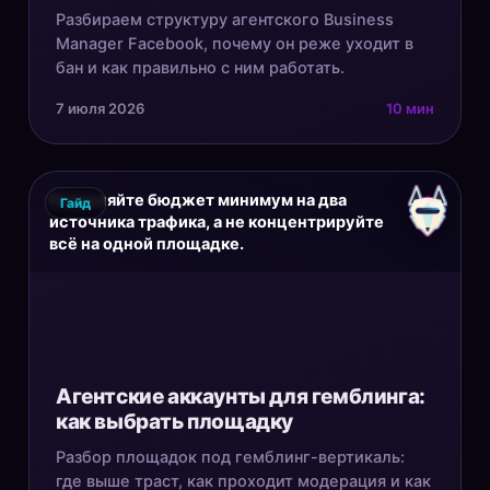
Разбираем структуру агентского Business
Manager Facebook, почему он реже уходит в
бан и как правильно с ним работать.
7 июля 2026
10 мин
Разделяйте бюджет минимум на два
Гайд
источника трафика, а не концентрируйте
всё на одной площадке.
Агентские аккаунты для гемблинга:
как выбрать площадку
Разбор площадок под гемблинг-вертикаль:
где выше траст, как проходит модерация и как