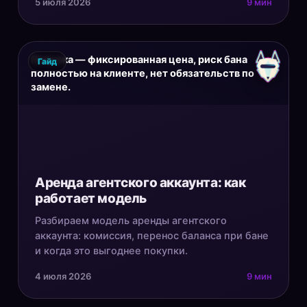
5 июля 2026
9 мин
Покупка — фиксированная цена, риск бана
Гайд
полностью на клиенте, нет обязательств по
замене.
Аренда агентского аккаунта: как
работает модель
Разбираем модель аренды агентского
аккаунта: комиссия, перенос баланса при бане
и когда это выгоднее покупки.
4 июля 2026
9 мин