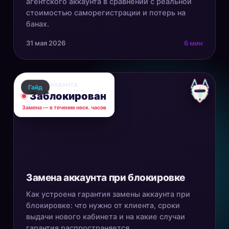
агентского аккаунта в сравнении с реальной
стоимостью саморегистрации и потерь на
банах.
31 мая 2026
6 мин
СТАТУС АККАУНТА
Гайд
Заблокирован
Замена — в течение неск. часов
Замена аккаунта при блокировке
Как устроена гарантия замены аккаунта при
блокировке: что нужно от клиента, сроки
выдачи нового кабинета и на какие случаи
гарантия распространяется.