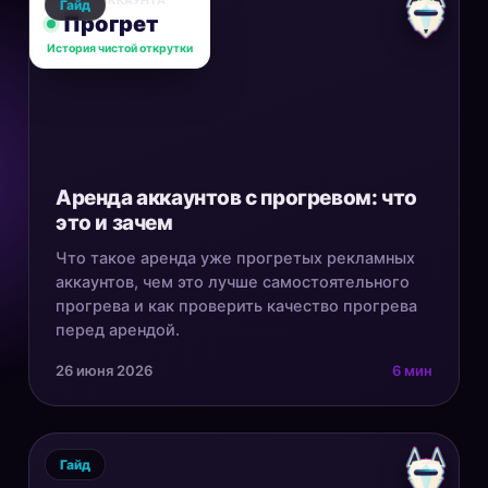
СТАТУС АККАУНТА
Гайд
Прогрет
История чистой открутки
Аренда аккаунтов с прогревом: что
это и зачем
Что такое аренда уже прогретых рекламных
аккаунтов, чем это лучше самостоятельного
прогрева и как проверить качество прогрева
перед арендой.
26 июня 2026
6 мин
Гайд