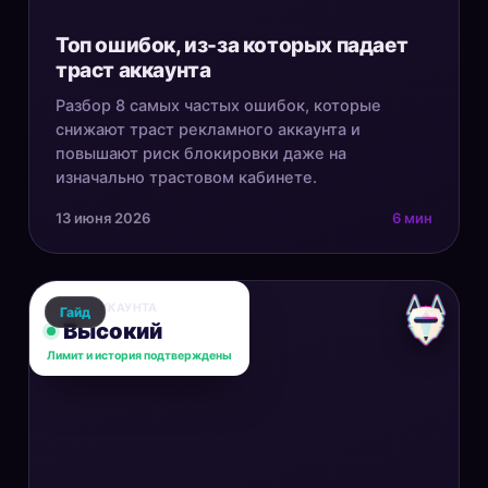
Топ ошибок, из-за которых падает
траст аккаунта
Разбор 8 самых частых ошибок, которые
снижают траст рекламного аккаунта и
повышают риск блокировки даже на
изначально трастовом кабинете.
13 июня 2026
6 мин
ТРАСТ АККАУНТА
Гайд
Высокий
Лимит и история подтверждены