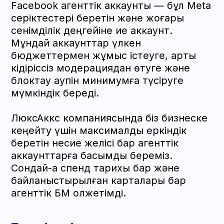
қызметкерлер. Оның көмегімен қол
жеткізуді басқару және рөлдерді бөлу
ыңғайлы.
Есептер және
аналитика
Facebook жүйесі көрсетілімдер,
кликтер, конверсиялар және басқа
метрикалар бойынша толық
статистиканы ұсынады. Осы деректер
негізінде жарнама беруші науқандарды
түзету туралы шешімді өзі қабылдайды.
Facebook-та жарнама:
қалай жұмыс істейді
Facebook алгоритмдері
пайдаланушылардың мінез-құлқын,
қызығушылықтарын және желідегі
әрекеттерін талдайды. Осыдан кейін
жарнама ұсынысқа қызығушылық таныту
ықтималдығы ең жоғары адамдарға