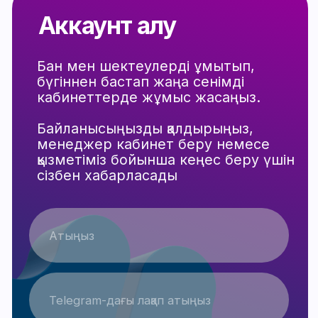
Клиенттің бизнес-менеджеріне —
тікелей қосу.
Аккаунттары бар бизнес-
менеджерге сілтеме — жылдам қол
жеткізу.
Толық сетап — прокси, антиком және
басқа құралдармен (көбінесе жаңадан
бастаушыларға немесе шығын
материалдарын баптауға уақыт
жұмсағысы келмейтіндерге
жарайды).
Қызмет ерекшеліктері:
бірнеше менеджер әрқашан чатта
байланыста;
ынтымақтастықтың барлық
кезеңдерінде көмек;
нативті трафик көздері үшін вайттар
мен алдын ала модерацияға қолдау;
аккаунттарды таңдаудың икемді
жүйесі.
Техникалық ерекшеліктер: