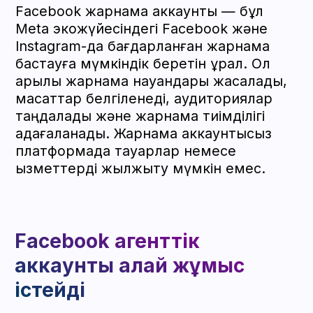
беретін несие желісі бар агенттік
аккаунттарға басымдық береміз.
Сондай-ақ спенд тарихы бар және
байланыстырылған карталары бар
агенттік БМ қолжетімді.
Facebook жарнама
кабинетінің құралдары
Ads Manager
Бұл жарнаманы басқарудың негізгі
құралы. Онда хабарландырулар
жасалады, науқан мақсаттары
таңдалады, бюджеттер белгіленеді
және есептер қалыптасады.
Business Manager
Бұл компанияның барлық жарнама
ресурстарын біріктіретін платформа:
жарнама аккаунттары, парақшалар,