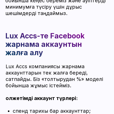
кабинеттерінің түрлері
Кәдімгі аккаунттар
— тесттер үшін
жарайды, бірақ шектеулермен.
Facebook агенттік аккаунттары
—
лимиттері және қолдауы бар тұрақты
аккаунттар.
Несие желісі бар аккаунттар — ірі
бюджеттермен жұмыс істеуге
мүмкіндік беретін Люкс Аккс-тің негізгі
шешімі.
Аккаунт алу
Бан мен шектеулерді ұмытып,
бүгіннен бастап жаңа сенімді
кабинеттерде жұмыс жасаңыз.
Байланысыңызды қалдырыңыз,