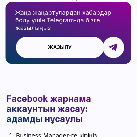
айырмашылығы
Жұмыс
кезеңдері
Пікірлер
Компания
туралы
LuxAccs деген
кімдер
Ақпараттық мақалалар
Мақалалар
LUXACCS
Барлық құқықтар
Сайтты әзірлеу
қорғалған
info@luxaccs.com