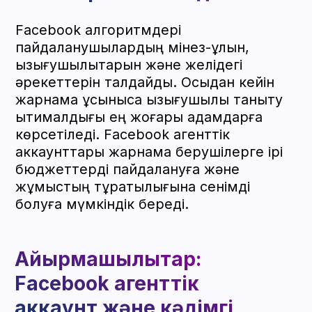
Бан мен шектеулерді ұмытып,
бүгіннен бастап жаңа сенімді
кабинеттерде жұмыс жасаңыз.
Байланысыңызды қалдырыңыз,
менеджер кабинет беру немесе
қызметіміз бойынша кеңес беру үшін
сізбен хабарласады
БАЙЛАНЫС ЖІБЕРУ