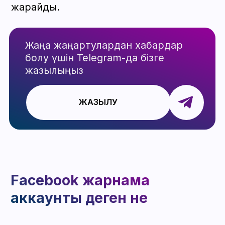
бастауға мүмкіндік беретін құрал. Ол
арқылы жарнама науқандары жасалады,
мақсаттар белгіленеді, аудиториялар
таңдалады және жарнама тиімділігі
қадағаланады. Жарнама аккаунтысыз
платформада тауарлар немесе
қызметтерді жылжыту мүмкін емес.
Facebook агенттік
аккаунты қалай жұмыс
істейді
Facebook агенттік аккаунты — бұл Meta
серіктестері беретін және жоғары
сенімділік деңгейіне ие аккаунт.
Мұндай аккаунттар үлкен
бюджеттермен жұмыс істеуге, артық
кідіріссіз модерациядан өтуге және
блоктау қаупін минимумға түсіруге
мүмкіндік береді.
ЛюксАккс компаниясында біз бизнеске
кеңейту үшін максималды еркіндік