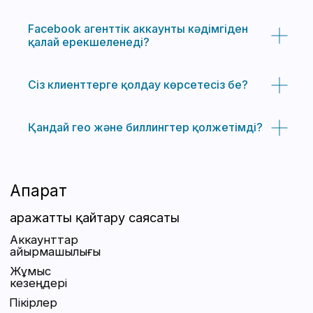
Facebook агенттік аккаунты кәдімгіден
қалай ерекшеленеді?
Сіз клиенттерге қолдау көрсетесіз бе?
Қандай гео және биллингтер қолжетімді?