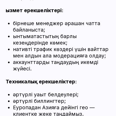
Ақпарат
Қаражатты қайтару саясаты
Аккаунттар