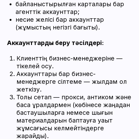
менеджер кабинет беру немесе
қызметіміз бойынша кеңес беру үшін
сізбен хабарласады
БАЙЛАНЫС ЖІБЕРУ
Бізден жиі
сұрайды