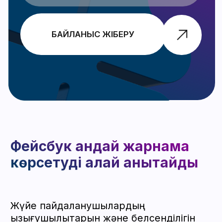
әртүрлі уақыт белдеулері;
әртүрлі биллингтер;
Еуропадан Азияға дейінгі гео —
клиентке жеке таңдаймыз.
Жаңа жаңартулардан хабардар
болу үшін Telegram-да бізге
жазылыңыз
ЖАЗЫЛУ
Facebook жарнама
аккаунтын жасау:
қадамдық нұсқаулық
Business Manager-ге кіріңіз.
«Жарнама аккаунттары» бөліміне
өтіңіз.
«Жасау» түймесін басыңыз.