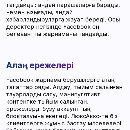
Атауын, валютаны және уақыт
белдеуін көрсетіңіз.
Қызметкерлерді қосыңыз.
Төлемді баптаңыз.
Егер сіз Люкс Аккс-тен аккаунтты
жалға алсаңыз, біз оны ыңғайлы
тәсілмен қосамыз: сіздің БМ-ге, сілтеме
арқылы немесе толық сетаппен.
Facebook жарнама
аккаунтын жою
Facebook жарнама аккаунтын жою
үшін:
Business Manager-ге кіріңіз.
«Жарнама аккаунттарын» ашыңыз.
Қажетті аккаунтты таңдаңыз.
«Жабу» түймесін басыңыз.
Facebook жарнама