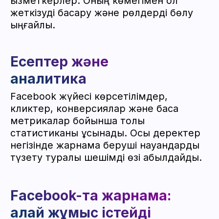
Кәдімгі Facebook жарнама аккаунты
тесттер мен кіші науқандар үшін
жарайды, бірақ жылдам шектеулерге
тап болады. Lux Accs беретін Facebook
агенттік аккаунты жарнаманы
шектеусіз кеңейтуге мүмкіндік береді,
несие желісімен жұмыс істейді және
жоғары сенімділік деңгейіне ие.
Аккаунт алу