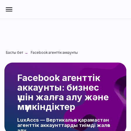
Басты бет
Facebook агенттік аккаунты
→
Facebook агенттік
аккаунты: бизнес
үшін жалға алу және
мүмкіндіктер
LuxAccs — Вертикальға қарамастан
агенттік аккаунттарды тиімді жалға
алу
Мақала мазмұны
•
Facebook жарнама аккаунты деген не
•
Facebook агенттік аккаунты қалай жұмыс
істейді