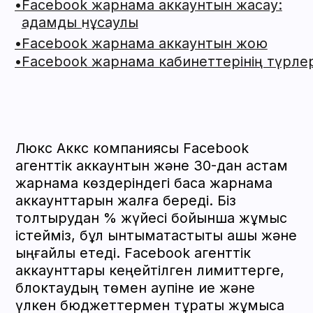
ыңғайлы етеді. Facebook агенттік
аккаунттары кеңейтілген лимиттерге,
блоктаудың төмен қаупіне ие және
үлкен бюджеттермен тұрақты жұмысқа
жарайды.
Жаңа жаңартулардан хабардар
болу үшін Telegram-да бізге
жазылыңыз
ЖАЗЫЛУ
Facebook жарнама
аккаунты деген не
Facebook жарнама аккаунты — бұл
Meta экожүйесіндегі Facebook және
Instagram-да бағдарланған жарнама