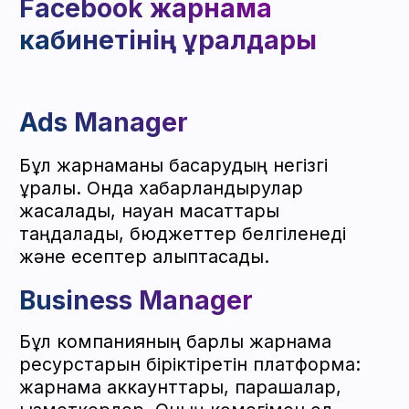
көрсетіледі. Facebook агенттік
аккаунттары жарнама берушілерге ірі
бюджеттерді пайдалануға және
жұмыстың тұрақтылығына сенімді
болуға мүмкіндік береді.
Айырмашылықтар:
Facebook агенттік
аккаунт және кәдімгі
аккаунт