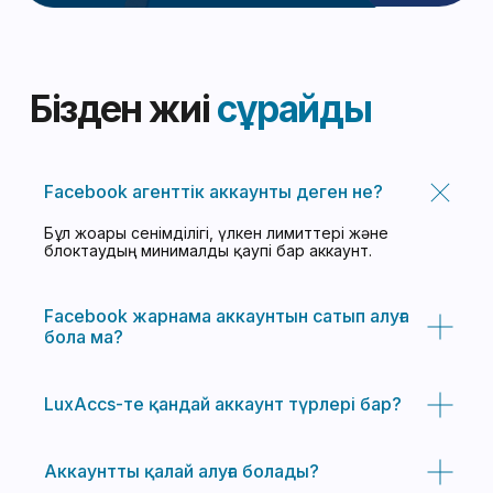
Facebook агенттік аккаунты деген не?
Бұл жоғары сенімділігі, үлкен лимиттері және
блоктаудың минималды қаупі бар аккаунт.
Facebook жарнама аккаунтын сатып алуға
бола ма?
LuxAccs-те қандай аккаунт түрлері бар?
Аккаунтты қалай алуға болады?