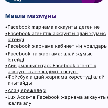
•
Facebook жарнама кабинетінің құралдары
•
Facebook-та жарнама: қалай жұмыс
істейді
•
Айырмашылықтар: Facebook агенттік
аккаунт және кәдімгі аккаунт
•
Фейсбук қандай жарнама көрсетуді қалай
анықтайды
•
Алаң ережелері
•
Lux Accs-те Facebook жарнама аккаунтын
жалға алу
•
Facebook жарнама аккаунтын жасау:
қадамдық нұсқаулық
•
Facebook жарнама аккаунтын жою
•
Facebook жарнама кабинеттерінің түрлері
Люкс Аккс компаниясы Facebook
агенттік аккаунтын және 30-дан астам
жарнама көздеріндегі басқа жарнама
аккаунттарын жалға береді. Біз
толтырудан % жүйесі бойынша жұмыс
істейміз, бұл ынтымақтастықты ашық және