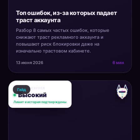
Топ ошибок, из-за которых падает
траст аккаунта
Разбор 8 самых частых ошибок, которые
снижают траст рекламного аккаунта и
повышают риск блокировки даже на
изначально трастовом кабинете.
13 июня 2026
6 мин
ТРАСТ АККАУНТА
Гайд
Высокий
Лимит и история подтверждены