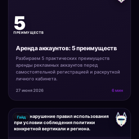
5
ПРЕИМУЩЕСТВ
Аренда аккаунтов: 5 преимуществ
Разбираем 5 практических преимуществ
аренды рекламных аккаунтов перед
самостоятельной регистрацией и раскруткой
личного кабинета.
27 июня 2026
6 мин
Это не нарушение правил использования
Гайд
при условии соблюдения политики
конкретной вертикали и региона.