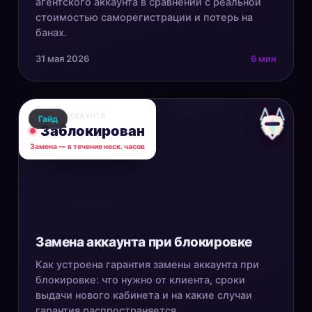
агентского аккаунта в сравнении с реальной
стоимостью саморегистрации и потерь на
банах.
31 мая 2026
6 мин
СТАТУС АККАУНТА
Гайд
Заблокирован
Замена — в течение неск. часов
Замена аккаунта при блокировке
Как устроена гарантия замены аккаунта при
блокировке: что нужно от клиента, сроки
выдачи нового кабинета и на какие случаи
гарантия распространяется.