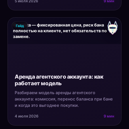
5 июля 2026
9 мин
Покупка — фиксированная цена, риск бана
Гайд
полностью на клиенте, нет обязательств по
замене.
Аренда агентского аккаунта: как
работает модель
Разбираем модель аренды агентского
аккаунта: комиссия, перенос баланса при бане
и когда это выгоднее покупки.
4 июля 2026
9 мин