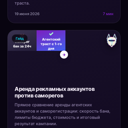
траста.
19 июня 2026
7 мин
✓
✕
Гайд
Агентский
Саморег
траст с 1-го
бан за 24ч
дня
→
Аренда рекламных аккаунтов
против саморегов
Прямое сравнение аренды агентских
аккаунтов и саморегистрации: скорость бана,
лимиты бюджета, стоимость и итоговый
результат кампании.