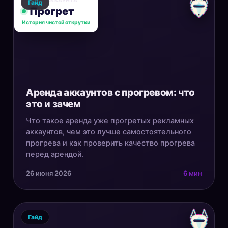
СТАТУС АККАУНТА
Гайд
Прогрет
История чистой открутки
Аренда аккаунтов с прогревом: что
это и зачем
Что такое аренда уже прогретых рекламных
аккаунтов, чем это лучше самостоятельного
прогрева и как проверить качество прогрева
перед арендой.
26 июня 2026
6 мин
Гайд