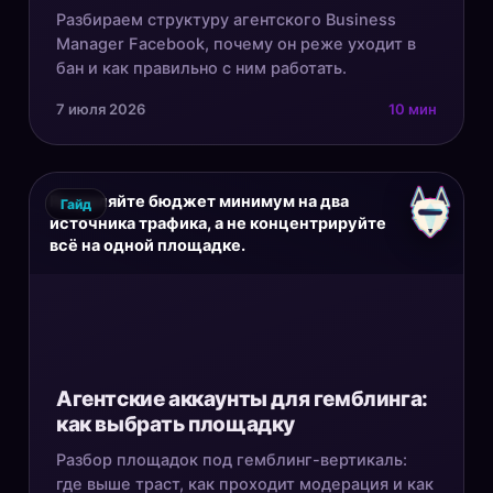
Разбираем структуру агентского Business
Manager Facebook, почему он реже уходит в
бан и как правильно с ним работать.
7 июля 2026
10 мин
Разделяйте бюджет минимум на два
Гайд
источника трафика, а не концентрируйте
всё на одной площадке.
Агентские аккаунты для гемблинга:
как выбрать площадку
Разбор площадок под гемблинг-вертикаль:
где выше траст, как проходит модерация и как