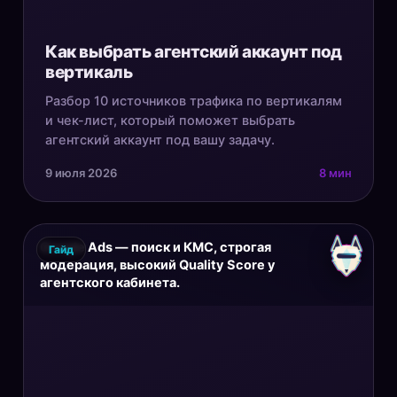
Как выбрать агентский аккаунт под
вертикаль
Разбор 10 источников трафика по вертикалям
и чек-лист, который поможет выбрать
агентский аккаунт под вашу задачу.
9 июля 2026
8 мин
Google Ads — поиск и КМС, строгая
Гайд
модерация, высокий Quality Score у
агентского кабинета.