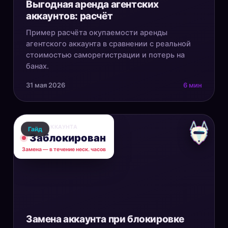
Выгодная аренда агентских
аккаунтов: расчёт
Пример расчёта окупаемости аренды
агентского аккаунта в сравнении с реальной
стоимостью саморегистрации и потерь на
банах.
31 мая 2026
6 мин
СТАТУС АККАУНТА
Гайд
Заблокирован
Замена — в течение неск. часов
Замена аккаунта при блокировке