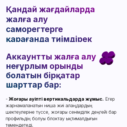
БАЙЛАНЫС ЖІБЕРУ
Бизнес-процестер
-
Жоғары қауіпті вертикальдарда жұмыс.
Егер
тұрғысынан
жарнамаланатын ниша жиі алаңдардың
артықшылықтар
шектеулеріне түссе, жоғары сенімділік деңгейі бар
профильдің болуы блоктау ықтималдығын
төмендетеді.