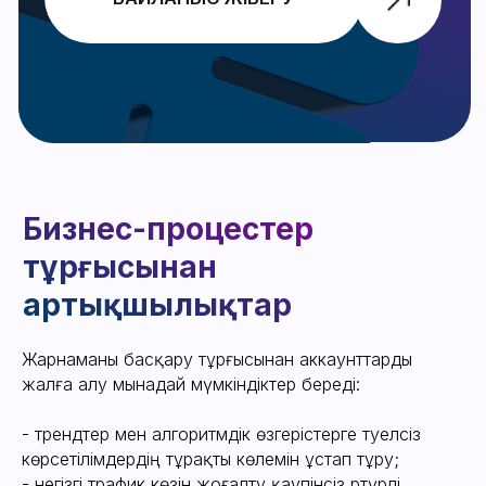
Аккаунт алу
Бан мен шектеулерді ұмытып,
бүгіннен бастап жаңа сенімді
кабинеттерде жұмыс жасаңыз.
Байланысыңызды қалдырыңыз,
менеджер кабинет беру немесе
қызметіміз бойынша кеңес беру үшін
сізбен хабарласады
Жарнаманы басқару тұрғысынан аккаунттарды
БАЙЛАНЫС ЖІБЕРУ
жалға алу мынадай мүмкіндіктер береді:
- трендтер мен алгоритмдік өзгерістерге тәуелсіз
көрсетілімдердің тұрақты көлемін ұстап тұру;
- негізгі трафик көзін жоғалту қаупінсіз әртүрлі