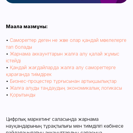
Мақала мазмұны:
•
Саморегтер деген не және олар қандай мәселелерге
тап болады
•
Жарнама аккаунттарын жалға алу қалай жұмыс
істейді
•
Қандай жағдайларда жалға алу саморегтерге
қарағанда тиімдірек
•
Бизнес-процестер тұрғысынан артықшылықтар
•
Жалға алуды таңдаудың экономикалық логикасы
•
Қорытынды
Цифрлық маркетинг саласында жарнама
Саморегтер деген не
науқандарының тұрақтылығы мен тиімділігі көбінесе
және олар қандай
пайдаланылатын аккаунттардың сапасына