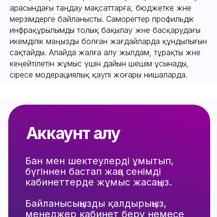
арасындағы таңдау мақсаттарға, бюджетке және
Барлық құқықтар
Сайтты әзірлеу
қорғалған
мерзімдерге байланысты. Саморегтер профильдік
info@luxaccs.com
инфрақұрылымды толық бақылау және басқарудағы
икемділік маңызды болған жағдайларда құндылығын
сақтайды. Алайда жалға алу жылдам, тұрақты және
кеңейтілетін жұмыс үшін дайын шешім ұсынады,
әсіресе модерациялық қаупі жоғары нишаларда.