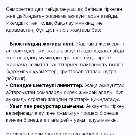
Саморегтер деп пайдаланушы өз бетінше тіркеген
және дайындаған жарнама аккаунттарын атайды.
Жаңа жаңартулардан хабардар болу
Икемділік пен толық бақылау мүмкіндігіне
үшін Telegram-да бізге жазылыңыз
қарамастан, бұл әдістің әлсіз жақтары бар:
-
Блоктаудың жоғары қаупі.
Жарнама желілерінің
ЖАЗЫЛУ
алгоритмдері жиі жаңа аккаунттарды қадағалайды
және олардың мүмкіндіктерін шектейді, әсіресе
жарнама сезімтал санаттармен байланысты болса
(қаржылық қызметтер, криптовалюталар, нутра,
Жарнама
дейтинг).
аккаунттарын жалға
-
Спендке шектеулі лимиттер.
Жаңа аккаунттар
алу қалай жұмыс
айтарлықтай сомаларды сирек жұмсай алады, бұл
істейді
ауқымды стратегиялардың тесттерін қиындатады.
-
Уақыт пен ресурстар шығыны.
Аккаунтты тіркеу,
верификациялау және «жылыту» процесі бірнеше
күннен бірнеше аптаға дейін уақыт алуы мүмкін.
Нәтижесінде саморегтер тесттер немесе шағын