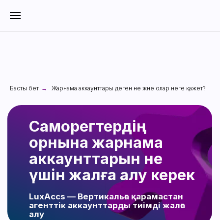
Саморегтердің
Басты бет
Жарнама аккаунттары деген не және олар неге қажет?
→
орнына жарнама
аккаунттарын не
үшін жалға алу керек
LuxAccs — Вертикальға қарамастан
агенттік аккаунттарды тиімді жалға
алу