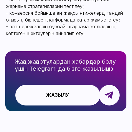
жарнама стратегияларын тестілеу;
- конверсия бойынша ең жақсы нәтижелерді таңдай
Бізден жиі
сұрайды
отырып, бірнеше платформада қатар жұмыс істеу;
- алаң ережелерін бұзбай, жарнама желілерінің
көптеген шектеулерін айналып өту.