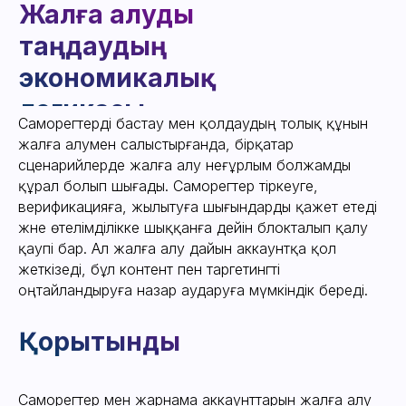
Ақпарат
Қаражатты қайтару саясаты
Саморегтерді бастау мен қолдаудың толық құнын
Аккаунттар
жалға алумен салыстырғанда, бірқатар
айырмашылығы
сценарийлерде жалға алу неғұрлым болжамды
Жұмыс кезеңдері
құрал болып шығады. Саморегтер тіркеуге,
Пікірлер
верификацияға, жылытуға шығындарды қажет етеді
Компания
және өтелімділікке шыққанға дейін блокталып қалу
туралы
қаупі бар. Ал жалға алу дайын аккаунтқа қол
LuxAccs деген
жеткізеді, бұл контент пен таргетингті
кімдер
оңтайландыруға назар аударуға мүмкіндік береді.
Ақпараттық мақалалар
Мақалалар
LUXACCS
Саморегтер мен жарнама аккаунттарын жалға алу