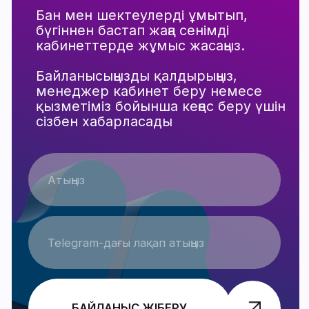
логикасы
Қорытынды