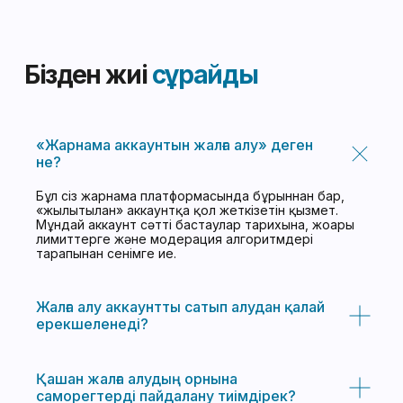
«Жарнама аккаунтын жалға алу» деген
не?
Бұл сіз жарнама платформасында бұрыннан бар,
«жылытылған» аккаунтқа қол жеткізетін қызмет.
Мұндай аккаунт сәтті бастаулар тарихына, жоғары
лимиттерге және модерация алгоритмдері
тарапынан сенімге ие.
Жалға алу аккаунтты сатып алудан қалай
ерекшеленеді?
Қашан жалға алудың орнына
саморегтерді пайдалану тиімдірек?