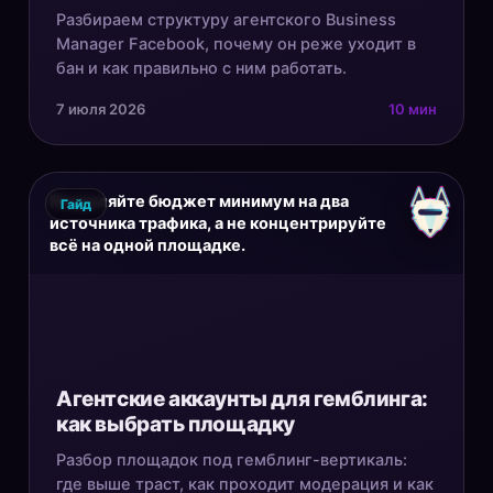
Разбираем структуру агентского Business
Manager Facebook, почему он реже уходит в
бан и как правильно с ним работать.
7 июля 2026
10 мин
Разделяйте бюджет минимум на два
Гайд
источника трафика, а не концентрируйте
всё на одной площадке.
Агентские аккаунты для гемблинга:
как выбрать площадку
Разбор площадок под гемблинг-вертикаль:
где выше траст, как проходит модерация и как