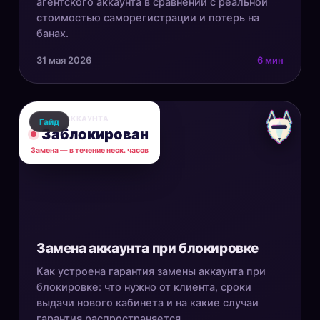
агентского аккаунта в сравнении с реальной
стоимостью саморегистрации и потерь на
банах.
31 мая 2026
6 мин
СТАТУС АККАУНТА
Гайд
Заблокирован
Замена — в течение неск. часов
Замена аккаунта при блокировке
Как устроена гарантия замены аккаунта при
блокировке: что нужно от клиента, сроки
выдачи нового кабинета и на какие случаи
гарантия распространяется.