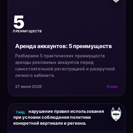
5
ПРЕИМУЩЕСТВ
Аренда аккаунтов: 5 преимуществ
Разбираем 5 практических преимуществ
аренды рекламных аккаунтов перед
самостоятельной регистрацией и раскруткой
личного кабинета.
27 июня 2026
6 мин
Это не нарушение правил использования
Гайд
при условии соблюдения политики
конкретной вертикали и региона.