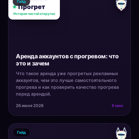
СТАТУС АККАУНТА
Гайд
Прогрет
История чистой открутки
Аренда аккаунтов с прогревом: что
это и зачем
Что такое аренда уже прогретых рекламных
аккаунтов, чем это лучше самостоятельного
прогрева и как проверить качество прогрева
перед арендой.
26 июня 2026
6 мин
Гайд