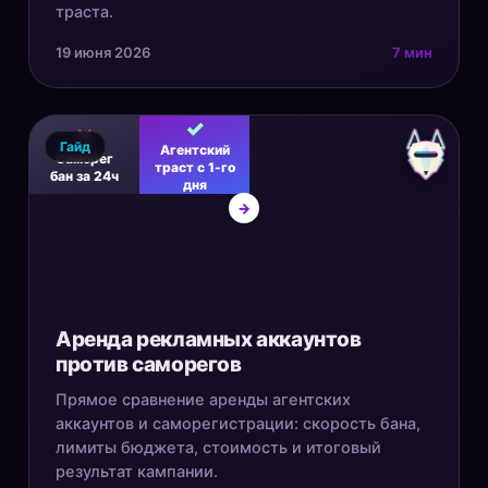
траста.
19 июня 2026
7 мин
✓
✕
Гайд
Агентский
Саморег
траст с 1-го
бан за 24ч
дня
→
Аренда рекламных аккаунтов
против саморегов
Прямое сравнение аренды агентских
аккаунтов и саморегистрации: скорость бана,
лимиты бюджета, стоимость и итоговый
результат кампании.