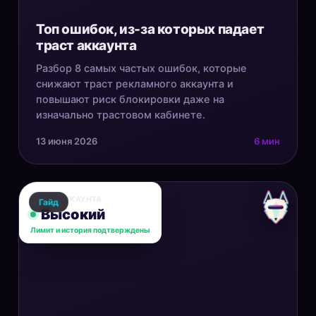
Топ ошибок, из-за которых падает
траст аккаунта
Разбор 8 самых частых ошибок, которые
снижают траст рекламного аккаунта и
повышают риск блокировки даже на
изначально трастовом кабинете.
13 июня 2026
6 мин
ТРАСТ АККАУНТА
Гайд
Высокий
Лимит и история подтверждены