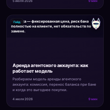
5 июля 2026
9 мин
Покупка — фиксированная цена, риск бана
Гайд
полностью на клиенте, нет обязательств по
замене.
Аренда агентского аккаунта: как
работает модель
Разбираем модель аренды агентского
аккаунта: комиссия, перенос баланса при бане
и когда это выгоднее покупки.
4 июля 2026
9 мин