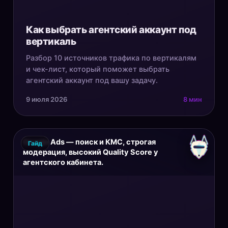
Как выбрать агентский аккаунт под
вертикаль
Разбор 10 источников трафика по вертикалям
и чек-лист, который поможет выбрать
агентский аккаунт под вашу задачу.
9 июля 2026
8 мин
Google Ads — поиск и КМС, строгая
Гайд
модерация, высокий Quality Score у
агентского кабинета.