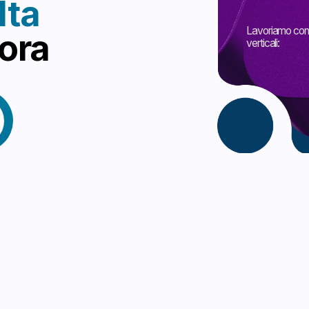
a
verticali: