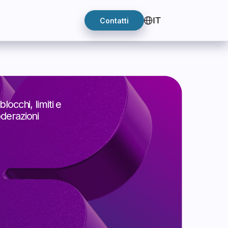
IT
Contatti
 e