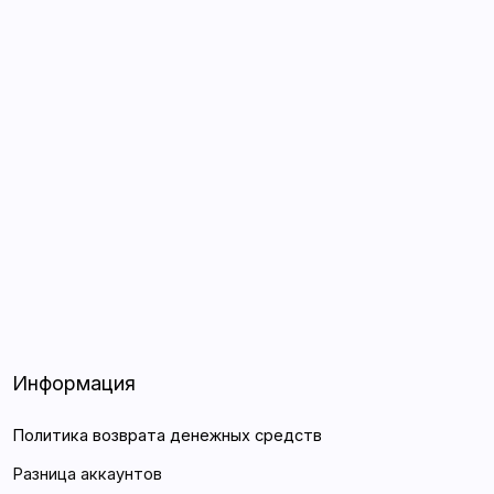
ия
зврата денежных средств
унтов
ы
Разработка сайта