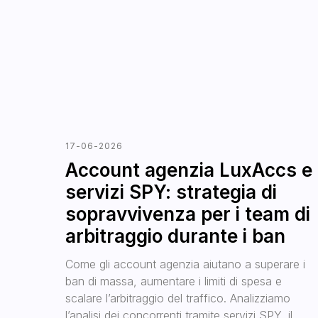
17-06-2026
Account agenzia LuxAccs e
servizi SPY: strategia di
sopravvivenza per i team di
arbitraggio durante i ban
Come gli account agenzia aiutano a superare i
ban di massa, aumentare i limiti di spesa e
scalare l’arbitraggio del traffico. Analizziamo
l’analisi dei concorrenti tramite servizi SPY, il