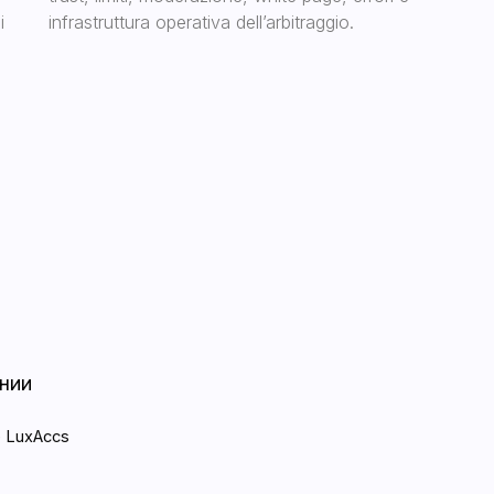
i
infrastruttura operativa dell’arbitraggio.
Информац
Политика во
cs
Разница акка
ые статьи
Этапы работ
Отзывы
LUXACCS