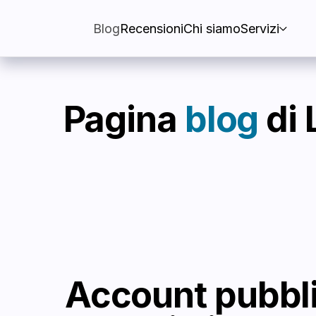
Blog
Recensioni
Chi siamo
Servizi
Pagina
blog
di L
Account pubblicit
agenziali con
alt