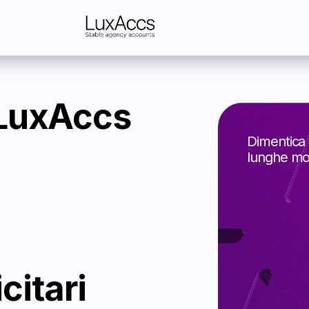
uxAccs
Dimentica blocchi, limiti
lunghe moderazioni
ari
a
Lavoriamo con tutte le