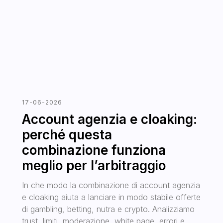
17-06-2026
Account agenzia e cloaking:
perché questa
combinazione funziona
meglio per l’arbitraggio
In che modo la combinazione di account agenzia
e cloaking aiuta a lanciare in modo stabile offerte
di gambling, betting, nutra e crypto. Analizziamo
trust, limiti, moderazione, white page, errori e